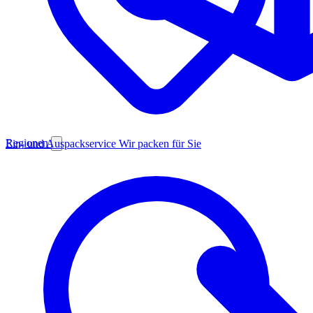
Regionen
Ein- und Auspackservice
Wir packen für Sie