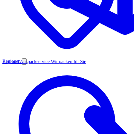
Regionen
Ein- und Auspackservice
Wir packen für Sie