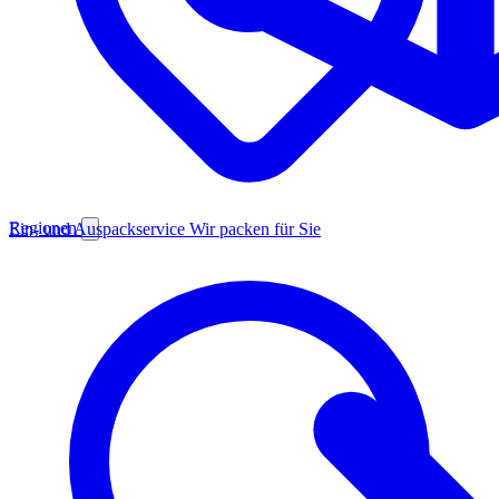
Regionen
Ein- und Auspackservice
Wir packen für Sie