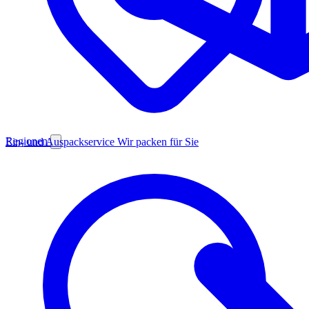
Regionen
Ein- und Auspackservice
Wir packen für Sie