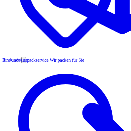
Regionen
Ein- und Auspackservice
Wir packen für Sie