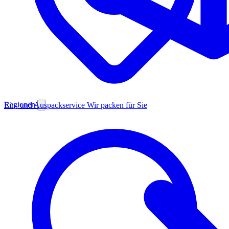
Regionen
Ein- und Auspackservice
Wir packen für Sie