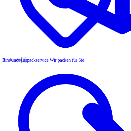
Regionen
Ein- und Auspackservice
Wir packen für Sie