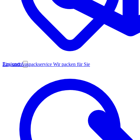
Regionen
Ein- und Auspackservice
Wir packen für Sie