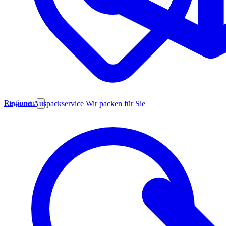
Regionen
Ein- und Auspackservice
Wir packen für Sie