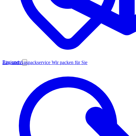
Regionen
Ein- und Auspackservice
Wir packen für Sie