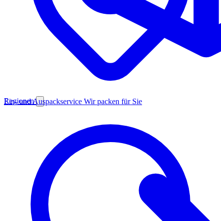
Regionen
Ein- und Auspackservice
Wir packen für Sie