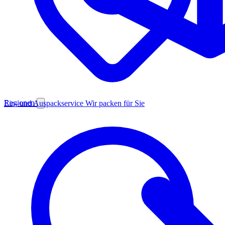
Regionen
Ein- und Auspackservice
Wir packen für Sie