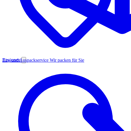
Regionen
Ein- und Auspackservice
Wir packen für Sie