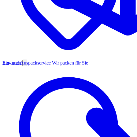
Regionen
Ein- und Auspackservice
Wir packen für Sie