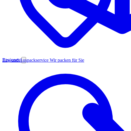
Regionen
Ein- und Auspackservice
Wir packen für Sie