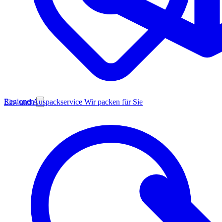
Regionen
Ein- und Auspackservice
Wir packen für Sie