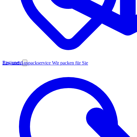
Regionen
Ein- und Auspackservice
Wir packen für Sie